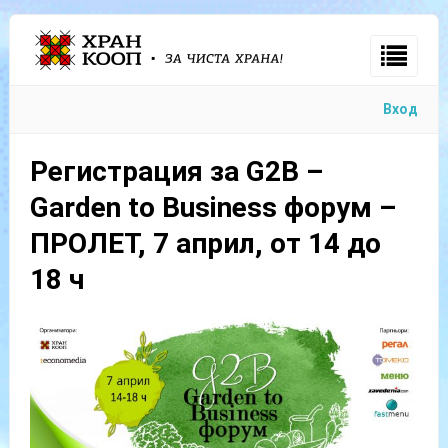
Sign
In
Вход
Регистрация за G2B –
Garden to Business форум –
ПРОЛЕТ, 7 април, от 14 до
Remember
18 ч
Me
ost
word