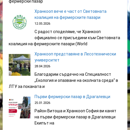
фермерски пазар
Хранкооп вече е част от Световната
коалиция на фермерските пазари
12.05.2026
С радост споделяме, че Хранкооп
официално се присъедини към Световната
коалиция на фермерските пазари (World
Хранкооп представяне в Лесотехнически
университет
28.04.2026
Благодарим сърдечно на Специалност
„Екология и опазване на околната среда“ в
ЛТУ за поканата и
Първи фермерски пазар в Драгалевци
25.01.2026
Район Витоша и Хранкооп София ви канят
на първи фермерски пазар в Драгалевци
Екипът на