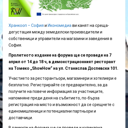
Хранкооп – София
и
Икономедиа
ви канят на среща-
дегустация между земеделски производители и
собственици и управители на магазини и заведения в
София.
Пролетното издание на форума ще се проведе на 7
април от 14 до 18 ч, в демонстрационният ресторант
на Томеко „ShowHow“ на ул. Станислав Доспевски 101.
Участието за ресторантьори, магазинери и хотелиери е
безплатно. Регистрирайте се предварително, за да
получите на повече информация за участниците,
напомняне преди деня на събитието, по-бърза
регистрация на място и възможност да се срещнете с
единомишленици и потенциални партньори и
доставчици.
В рамките на форума ще се проведе и кулинарна