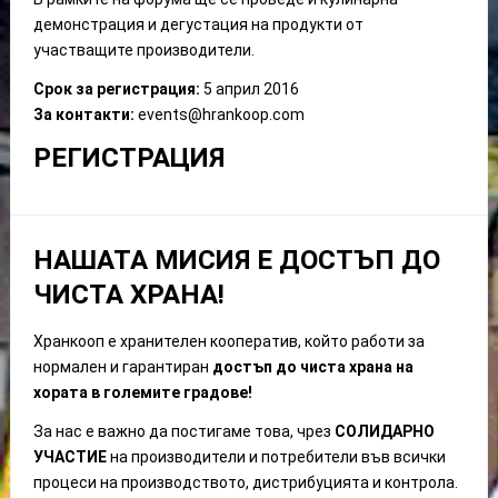
демонстрация и дегустация на продукти от
участващите производители.
Срок за регистрация:
5 април 2016
За контакти:
events@hrankoop.com
РЕГИСТРАЦИЯ
НАШАТА МИСИЯ Е ДОСТЪП ДО
ЧИСТА ХРАНА!
Хранкооп е хранителен кооператив, който работи за
нормален и гарантиран
достъп до чиста храна на
хората в големите градове!
За нас е важно да постигаме това, чрез
СОЛИДАРНО
УЧАСТИЕ
на производители
и потребители
във всички
процеси на производството, дистрибуцията
и контрола.