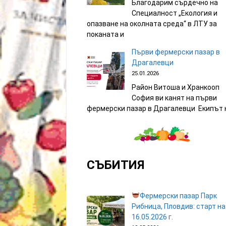
Благодарим сърдечно на
Специалност „Екология и
опазване на околната среда“ в ЛТУ за
поканата и
Първи фермерски пазар в
Драгалевци
25.01.2026
Район Витоша и Хранкооп
София ви канят на първи
фермерски пазар в Драгалевци Екипът 
СЪБИТИЯ
Фермерски пазар Парк
Рибница, Пловдив: старт на
16.05.2026 г.