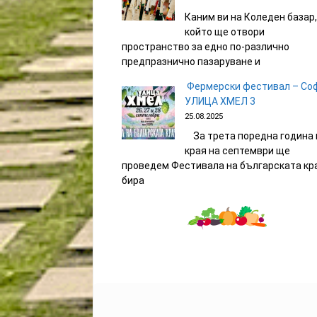
Каним ви на Коледен базар,
който ще отвори
пространство за едно по-различно
предпразнично пазаруване и
Фермерски фестивал – Со
УЛИЦА ХМЕЛ 3
25.08.2025
За трета поредна година 
края на септември ще
проведем Фестивала на българската кр
бира