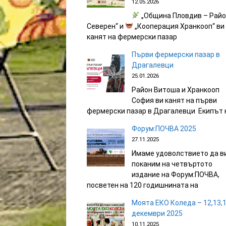
12.05.2026
„Община Пловдив – Рай
Северен“ и
„Кооперация Хранкооп“ ви
канят на фермерски пазар
Първи фермерски пазар в
Драгалевци
25.01.2026
Район Витоша и Хранкооп
София ви канят на първи
фермерски пазар в Драгалевци Екипът 
Форум:ПОЧВА 2025
27.11.2025
Имаме удоволствието да в
поканим на четвъртото
издание на Форум:ПОЧВА,
посветен на 120 годишнината на
Моята ЕКО Коледа – 12,13,
декември 2025
10.11.2025