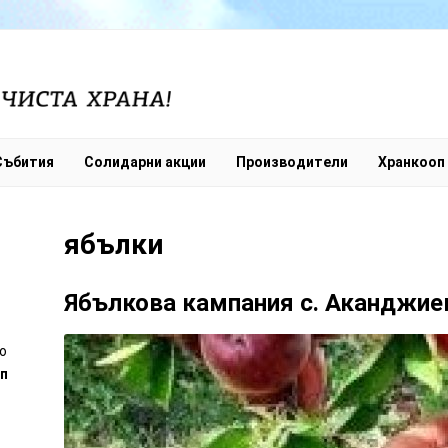
Събития
Солидарни акции
Производители
Хранкооп
ябълки
Ябълкова кампания с. Аканджие
ord
о
п