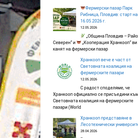
Фермерски пазар Парк
Рибница, Пловдив: старт на
16.05.2026 г.
12.05.2026
„Община Пловдив – Рай
Северен“ и
„Кооперация Хранкооп“ ви
канят на фермерски пазар
Хранкооп вече е част от
Световната коалиция на
фермерските пазари
12.05.2026
С радост споделяме, че
Хранкооп официално се присъедини къ
Световната коалиция на фермерските
пазари (World
Хранкооп представяне в
Лесотехнически университ
28.04.2026