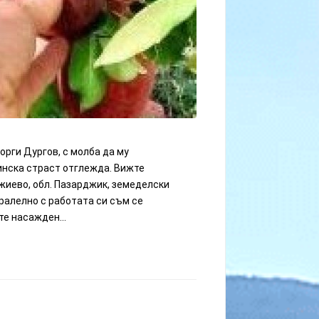
орги Дургов, с молба да му
инска страст отглежда. Вижте
джиево, обл. Пазарджик, земеделски
ралелно с работата си съм се
е насажден...