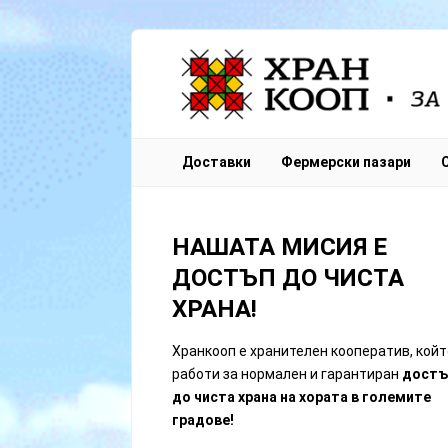
Sign In
Доставки
Фермерски пазари
Remember Me
НАШАТА МИСИЯ Е
ДОСТЪП ДО ЧИСТА
ХРАНА!
Lost Passw
Хранкооп е хранителен кооператив, койт
работи за нормален и гарантиран
достъ
до чиста храна на хората в големите
градове!