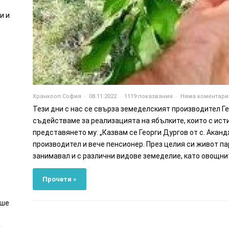
ли
и
Хранкооп София
08.11.2022
1119 показвания
Няма коментари
Тези дни с нас се свърза земеделският производител Ге
съдействаме за реализацията на ябълките, които с ист
представянето му: „Казвам се Георги Дургов от с. Акан
производител и вече пенсионер. През целия си живот па
занимавал и с различни видове земеделие, като овощнит
Прочети »
еше
а