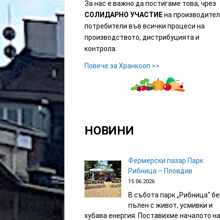
За нас е важно да постигаме това, чрез
СОЛИДАРНО УЧАСТИЕ
на производите
потребители
във всички процеси на
производството, дистрибуцията
и
контрола.
Повече за Хранкооп >>
НОВИНИ
Фермерски пазар Парк
Рибница – Пловдив
15.06.2026
В събота парк „Рибница“ б
пълен с живот, усмивки и
хубава енергия. Поставихме началото н