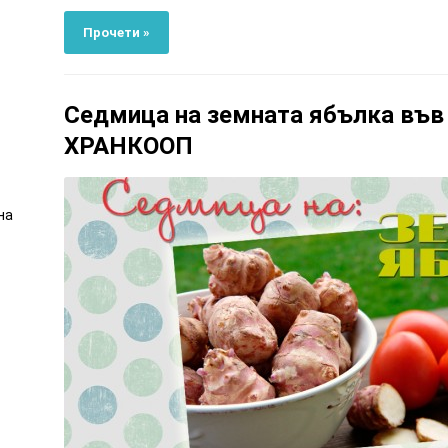
Прочети »
Седмица на земната ябълка във
ХРАНКООП
на