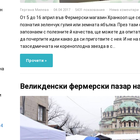
он
Гергана Милева
04.04.2017
5431 показвания
Няма коментари
От 5 до 16 април във Фермерски магазин Хранкооп ще с
познатия зеленчук гулия или земната ябълка. През тази
запознаем с полезните й качества, ще можете да опита
да почерпите идеи какво да си приготвите с нея. И не на
тазседмичната ни кореноплодна звезда в с...
Прочети »
на
Великденски фермерски пазар н
и
14