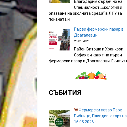
Благодарим сърдечно на
Специалност „Екология и
опазване на околната среда“ в ЛТУ за
поканата и
Първи фермерски пазар в
Драгалевци
25.01.2026
Район Витоша и Хранкооп
София ви канят на първи
фермерски пазар в Драгалевци Екипът 
СЪБИТИЯ
Фермерски пазар Парк
Рибница, Пловдив: старт на
16.05.2026 г.