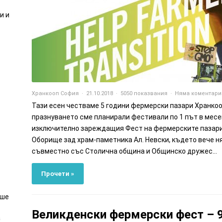
ли
и
Хранкооп София
21.10.2018
5050 показвания
Няма коментари
Тази есен честваме 5 години фермерски пазари Хранкоо
празнуването сме планирали фестивали по 1 път в месе
изключително зареждащия Фест на фермерските пазари 
Оборище зад храм-паметника Ал. Невски, където вече н
съвместно със Столична община и Общинско дружес...
Прочети »
еше
Великденски фермерски фест – 9
а