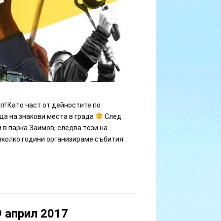
п! Като част от дейностите по
ца на знакови места в града
След
в парка Заимов, следва този на
яколко години организираме събития
 април 2017