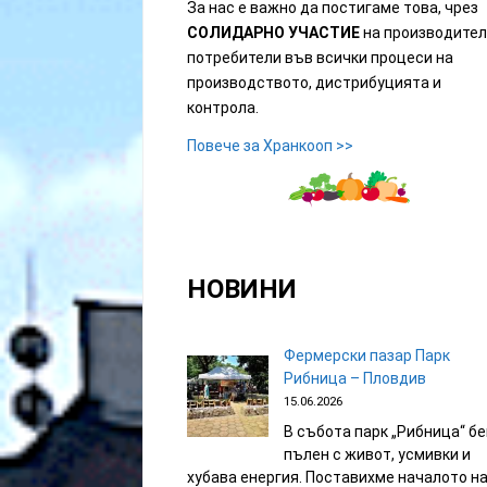
За нас е важно да постигаме това, чрез
СОЛИДАРНО УЧАСТИЕ
на производите
потребители
във всички процеси на
производството, дистрибуцията
и
контрола.
Повече за Хранкооп >>
НОВИНИ
Фермерски пазар Парк
Рибница – Пловдив
15.06.2026
В събота парк „Рибница“ б
пълен с живот, усмивки и
хубава енергия. Поставихме началото н