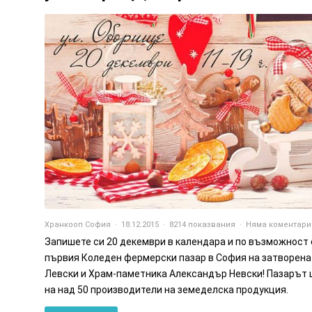
Хранкооп София
18.12.2015
8214 показвания
Няма коментари
Запишете си 20 декември в календара и по възможност 
първия Коледен фермерски пазар в София на затворена 
Левски и Храм-паметника Александър Невски! Пазарът ще
на над 50 производители на земеделска продукция.