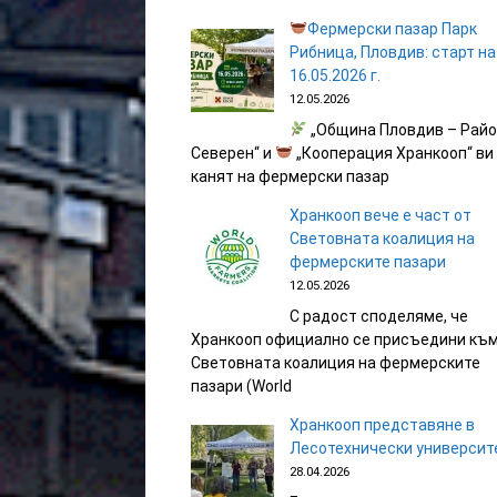
Фермерски пазар Парк
Рибница, Пловдив: старт на
16.05.2026 г.
12.05.2026
„Община Пловдив – Рай
Северен“ и
„Кооперация Хранкооп“ ви
канят на фермерски пазар
Хранкооп вече е част от
Световната коалиция на
фермерските пазари
12.05.2026
С радост споделяме, че
Хранкооп официално се присъедини къ
Световната коалиция на фермерските
пазари (World
Хранкооп представяне в
Лесотехнически университ
28.04.2026