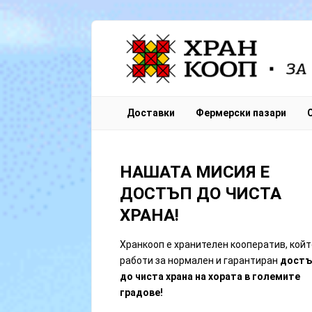
Sign In
Доставки
Фермерски пазари
Remember Me
НАШАТА МИСИЯ Е
ДОСТЪП ДО ЧИСТА
ХРАНА!
Lost Passw
Хранкооп е хранителен кооператив, койт
работи за нормален и гарантиран
достъ
до чиста храна на хората в големите
градове!