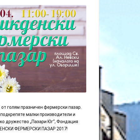
т от голям празничен фермерски пазар.
а подкрепяте малки производители и
ско дружество „Пазари Юг“, Фондация
КДЕНСКИ ФЕРМЕРСКИ ПАЗАР 2017!