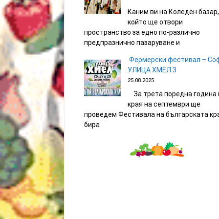
Каним ви на Коледен базар,
който ще отвори
пространство за едно по-различно
предпразнично пазаруване и
Фермерски фестивал – Со
УЛИЦА ХМЕЛ 3
25.08.2025
За трета поредна година 
края на септември ще
проведем Фестивала на българската кр
бира