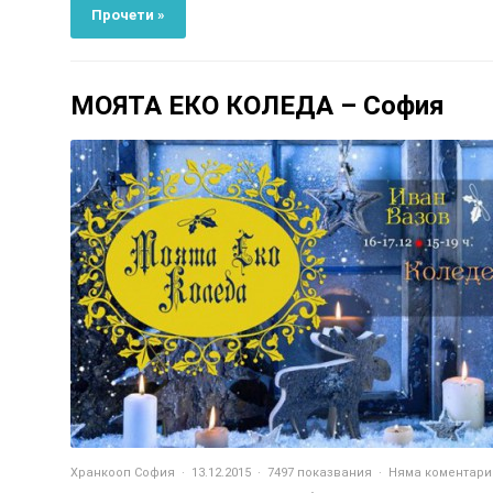
Прочети »
МОЯТА ЕКО КОЛЕДА – София
Хранкооп София
13.12.2015
7497 показвания
Няма коментари