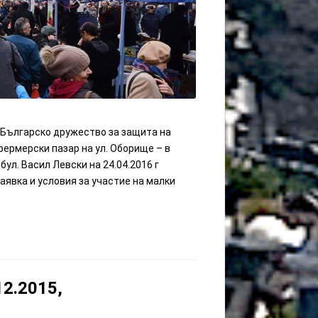
 Българско дружество за защита на
фермерски пазар на ул. Оборище – в
л. Васил Левски на 24.04.2016 г
явка и условия за участие на малки
12.2015,