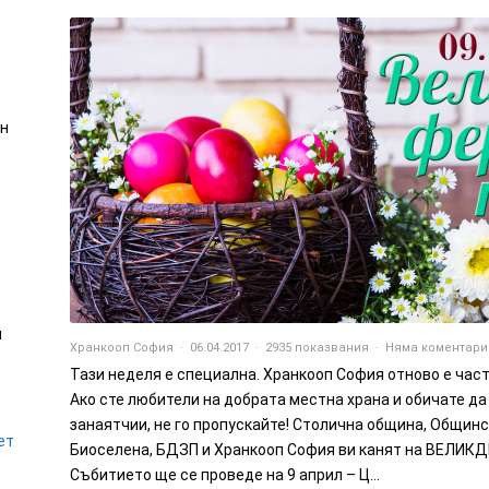
он
м
Хранкооп София
06.04.2017
2935 показвания
Няма коментари
Тази неделя е специална. Хранкооп София отново е час
Ако сте любители на добрата местна храна и обичате д
занаятчии, не го пропускайте! Столична община, Общин
ет
Биоселена, БДЗП и Хранкооп София ви канят на ВЕЛИ
Събитието ще се проведе на 9 април – Ц...