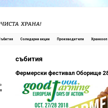
Събития
Солидарни акции
Производители
Хранкооп
събития
Фермерски фестивал Оборище 28
ord
о
п