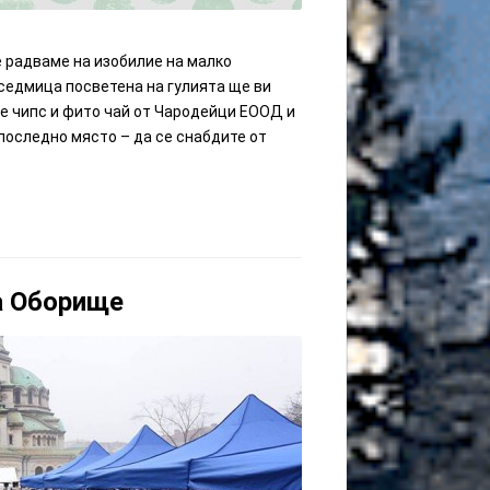
е радваме на изобилие на малко
 седмица посветена на гулията ще ви
те чипс и фито чай от Чародейци ЕООД и
 последно място – да се снабдите от
а Оборище