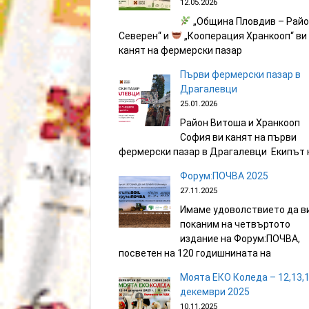
12.05.2026
„Община Пловдив – Рай
Северен“ и
„Кооперация Хранкооп“ ви
канят на фермерски пазар
Първи фермерски пазар в
Драгалевци
25.01.2026
Район Витоша и Хранкооп
София ви канят на първи
фермерски пазар в Драгалевци Екипът 
Форум:ПОЧВА 2025
27.11.2025
Имаме удоволствието да в
поканим на четвъртото
издание на Форум:ПОЧВА,
посветен на 120 годишнината на
Моята ЕКО Коледа – 12,13,
декември 2025
10.11.2025