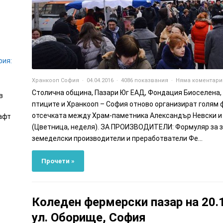
фия:
Хранкооп София
04.04.2016
4086 показвания
Няма коментари
Столична община, Пазари Юг ЕАД, Фондация Биоселена,
в
птиците и Хранкооп – София отново организират голям 
отсечката между Храм-паметника Александър Невски и бу
афт
(Цветница, неделя). ЗА ПРОИЗВОДИТЕЛИ: Формуляр за за
земеделски производители и преработватели Фе...
Прочети »
Коледен фермерски пазар на 20.
ул. Оборище, София